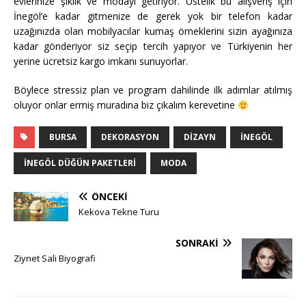
evlerinize şıklık ve modayı getiriyor. Üstelik bu alışveriş için
İnegöl’e kadar gitmenize de gerek yok bir telefon kadar
uzağınızda olan mobilyacılar kumaş örneklerini sizin ayağınıza
kadar gönderiyor siz seçip tercih yapıyor ve Türkiyenin her
yerine ücretsiz kargo imkanı sunuyorlar.
Böylece stressiz plan ve program dahilinde ilk adımlar atılmış
oluyor onlar ermiş muradına biz çıkalım kerevetine
BURSA
DEKORASYON
DIZAYN
İNEGÖL
INEGÖL DÜĞÜN PAKETLERI
MODA
ÖNCEKI
Kekova Tekne Turu
SONRAKI
Ziynet Sali Biyografi