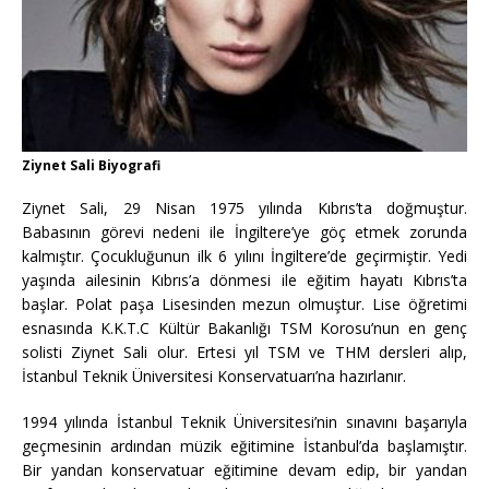
Ziynet Sali Biyografi
Ziynet Sali, 29 Nisan 1975 yılında Kıbrıs’ta doğmuştur.
Babasının görevi nedeni ile İngiltere’ye göç etmek zorunda
kalmıştır. Çocukluğunun ilk 6 yılını İngiltere’de geçirmiştir. Yedi
yaşında ailesinin Kıbrıs’a dönmesi ile eğitim hayatı Kıbrıs’ta
başlar. Polat paşa Lisesinden mezun olmuştur. Lise öğretimi
esnasında K.K.T.C Kültür Bakanlığı TSM Korosu’nun en genç
solisti Ziynet Sali olur. Ertesi yıl TSM ve THM dersleri alıp,
İstanbul Teknik Üniversitesi Konservatuarı’na hazırlanır.
1994 yılında İstanbul Teknik Üniversitesi’nin sınavını başarıyla
geçmesinin ardından müzik eğitimine İstanbul’da başlamıştır.
Bir yandan konservatuar eğitimine devam edip, bir yandan