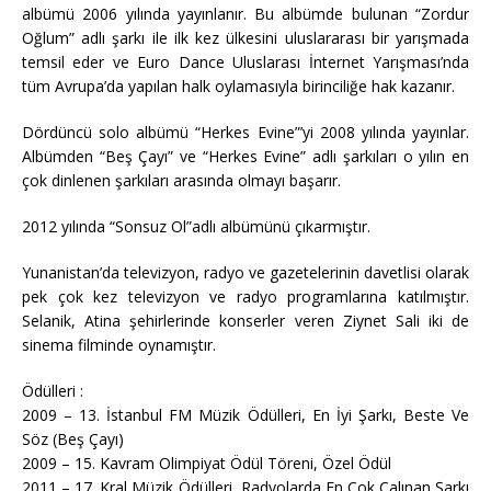
albümü 2006 yılında yayınlanır. Bu albümde bulunan “Zordur
Oğlum” adlı şarkı ile ilk kez ülkesini uluslararası bir yarışmada
temsil eder ve Euro Dance Uluslarası İnternet Yarışması’nda
tüm Avrupa’da yapılan halk oylamasıyla birinciliğe hak kazanır.
Dördüncü solo albümü “Herkes Evine”’yi 2008 yılında yayınlar.
Albümden “Beş Çayı” ve “Herkes Evine” adlı şarkıları o yılın en
çok dinlenen şarkıları arasında olmayı başarır.
2012 yılında “Sonsuz Ol”adlı albümünü çıkarmıştır.
Yunanistan’da televizyon, radyo ve gazetelerinin davetlisi olarak
pek çok kez televizyon ve radyo programlarına katılmıştır.
Selanik, Atina şehirlerinde konserler veren Ziynet Sali iki de
sinema filminde oynamıştır.
Ödülleri :
2009 – 13. İstanbul FM Müzik Ödülleri, En İyi Şarkı, Beste Ve
Söz (Beş Çayı)
2009 – 15. Kavram Olimpiyat Ödül Töreni, Özel Ödül
2011 – 17. Kral Müzik Ödülleri, Radyolarda En Çok Çalınan Şarkı