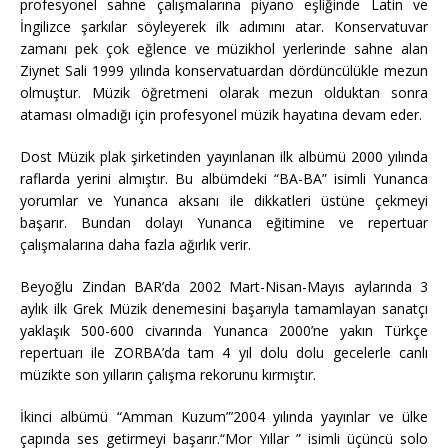
profesyonel sahne çalışmalarına piyano eşliğinde Latin ve
İngilizce şarkılar söyleyerek ilk adımını atar. Konservatuvar
zamanı pek çok eğlence ve müzikhol yerlerinde sahne alan
Ziynet Sali 1999 yılında konservatuardan dördüncülükle mezun
olmuştur. Müzik öğretmeni olarak mezun olduktan sonra
ataması olmadığı için profesyonel müzik hayatına devam eder.
Dost Müzik plak şirketinden yayınlanan ilk albümü 2000 yılında
raflarda yerini almıştır. Bu albümdeki “BA-BA” isimli Yunanca
yorumlar ve Yunanca aksanı ile dikkatleri üstüne çekmeyi
başarır. Bundan dolayı Yunanca eğitimine ve repertuar
çalışmalarına daha fazla ağırlık verir.
Beyoğlu Zindan BAR’da 2002 Mart-Nisan-Mayıs aylarında 3
aylık ilk Grek Müzik denemesini başarıyla tamamlayan sanatçı
yaklaşık 500-600 civarında Yunanca 2000’ne yakın Türkçe
repertuarı ile ZORBA’da tam 4 yıl dolu dolu gecelerle canlı
müzikte son yılların çalışma rekorunu kırmıştır.
İkinci albümü “Amman Kuzum”’2004 yılında yayınlar ve ülke
çapında ses getirmeyi başarır.“Mor Yıllar ” isimli üçüncü solo