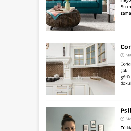
inegö
Bu mo
zaman
Cor
Ma
Coria
çok 
görün
dökü
Psi
Ma
Türki