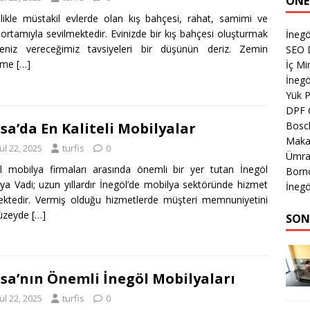
ÖNE
likle müstakil evlerde olan kış bahçesi, rahat, samimi ve
 ortamıyla sevilmektedir. Evinizde bir kış bahçesi oluşturmak
İnegö
seniz vereceğimiz tavsiyeleri bir düşünün deriz. Zemin
SEO 
eme
[…]
İç M
İnegö
Yük 
DPF 
Bosch
sa’da En Kaliteli Mobilyalar
Makas
ül 22, 2025
turfis
0
Ümran
l mobilya firmaları arasında önemli bir yer tutan İnegöl
Born
ya Vadi; uzun yıllardır İnegöl’de mobilya sektöründe hizmet
İnegö
ktedir. Vermiş olduğu hizmetlerde müşteri memnuniyetini
düzeyde
[…]
SON
sa’nın Önemli İnegöl Mobilyaları
ül 22, 2025
turfis
0