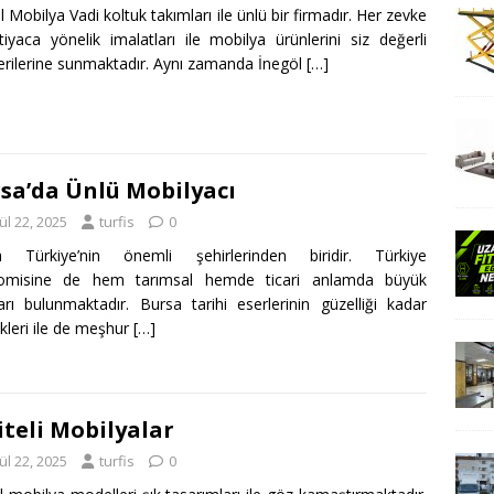
l Mobilya Vadi koltuk takımları ile ünlü bir firmadır. Her zevke
tiyaca yönelik imalatları ile mobilya ürünlerini siz değerli
rilerine sunmaktadır. Aynı zamanda İnegöl
[…]
sa’da Ünlü Mobilyacı
ül 22, 2025
turfis
0
a Türkiye’nin önemli şehirlerinden biridir. Türkiye
omisine de hem tarımsal hemde ticari anlamda büyük
ları bulunmaktadır. Bursa tarihi eserlerinin güzelliği kadar
leri ile de meşhur
[…]
iteli Mobilyalar
ül 22, 2025
turfis
0