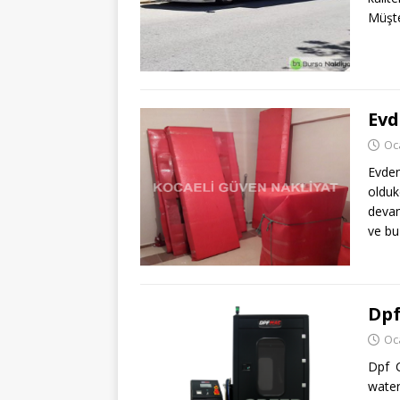
Müşte
Evd
Oc
Evde
oldu
devam
ve bu
Dpf
Oc
Dpf C
water