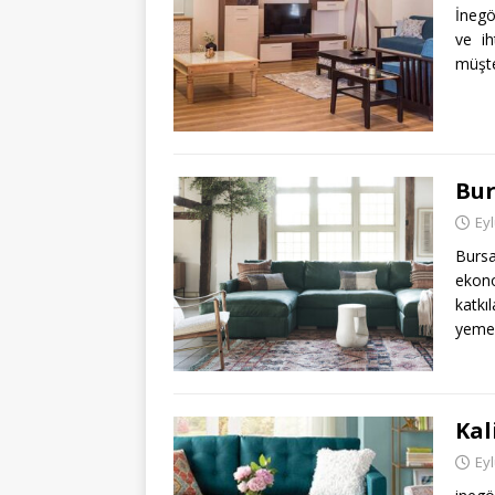
İnegö
ve ih
müşte
Bur
Eyl
Burs
ekon
katkı
yemek
Kal
Eyl