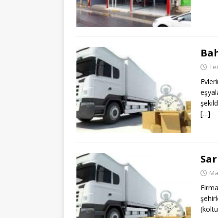
Bah
Te
Evler
eşyal
şekil
[…]
Sar
Ma
Firma
şehir
(koltu