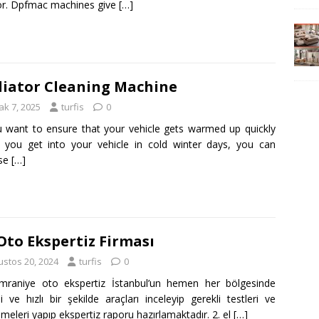
or. Dpfmac machines give
[…]
iator Cleaning Machine
ak 7, 2025
turfis
0
u want to ensure that your vehicle gets warmed up quickly
you get into your vehicle in cold winter days, you can
se
[…]
Oto Ekspertiz Firması
ustos 20, 2024
turfis
0
mraniye oto ekspertiz İstanbul’un hemen her bölgesinde
eli ve hızlı bir şekilde araçları inceleyip gerekli testleri ve
emeleri yapıp ekspertiz raporu hazırlamaktadır. 2. el
[…]