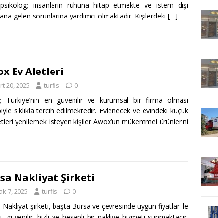
psikolog; insanların ruhuna hitap etmekte ve istem dışı
na gelen sorunlarına yardımcı olmaktadır. Kişilerdeki
[…]
x Ev Aletleri
rt 20, 2025
turfis
0
 Türkiye’nin en güvenilir ve kurumsal bir firma olması
iyle sıklıkla tercih edilmektedir. Evlenecek ve evindeki küçük
etleri yenilemek isteyen kişiler Awox’un mükemmel ürünlerini
sa Nakliyat Şirketi
ak 7, 2025
turfis
0
 Nakliyat şirketi, başta Bursa ve çevresinde uygun fiyatlar ile
eli, güvenilir, hızlı ve hesaplı bir nakliye hizmeti sunmaktadır.