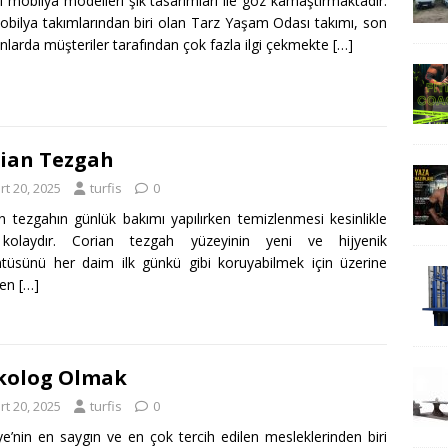
l mobilya modelleri şık tasarımları ile göz kamaştırmaktadır.
bilya takımlarından biri olan Tarz Yaşam Odası takımı, son
larda müşteriler tarafından çok fazla ilgi çekmekte
[…]
ian Tezgah
rt 20, 2025
turfis
0
n tezgahın günlük bakımı yapılırken temizlenmesi kesinlikle
kolaydır. Corian tezgah yüzeyinin yeni ve hijyenik
tüsünü her daim ilk günkü gibi koruyabilmek için üzerine
len
[…]
kolog Olmak
rt 20, 2025
turfis
0
ye’nin en saygın ve en çok tercih edilen mesleklerinden biri