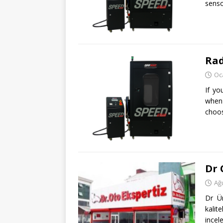
sens
Rad
Oc
If yo
when 
choo
Dr 
Ağ
Dr Ü
kalit
incel