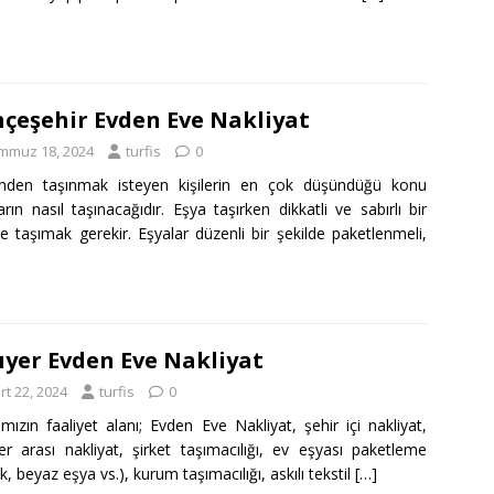
çeşehir Evden Eve Nakliyat
mmuz 18, 2024
turfis
0
inden taşınmak isteyen kişilerin en çok düşündüğü konu
arın nasıl taşınacağıdır. Eşya taşırken dikkatli ve sabırlı bir
de taşımak gerekir. Eşyalar düzenli bir şekilde paketlenmeli,
ıyer Evden Eve Nakliyat
rt 22, 2024
turfis
0
mızın faaliyet alanı; Evden Eve Nakliyat, şehir içi nakliyat,
ler arası nakliyat, şirket taşımacılığı, ev eşyası paketleme
k, beyaz eşya vs.), kurum taşımacılığı, askılı tekstil
[…]