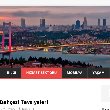
BILGI
HIZMET SEKTÖRÜ
MOBILYA
YAŞAM
 Bahçesi Tavsiyeleri
ül 23, 2025
turfis
0