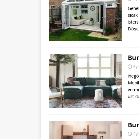
Genel
sıcak
ister
Döş
Bur
Eyl
inegö
Mobil
verme
üst 
Bur
Eyl