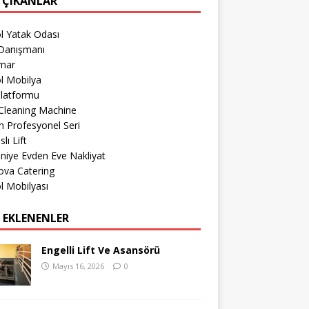
 ÇIKANLAR
l Yatak Odası
Danışmanı
imar
l Mobilya
Platformu
Cleaning Machine
 Profesyonel Seri
lı Lift
iye Evden Eve Nakliyat
ova Catering
l Mobilyası
 EKLENENLER
Engelli Lift Ve Asansörü
Mayıs 16, 2026
0