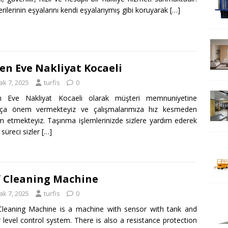
rilerinin eşyalarını kendi eşyalarıymış gibi koruyarak
[…]
en Eve Nakliyat Kocaeli
ak 7, 2025
turfis
0
n Eve Nakliyat Kocaeli olarak müşteri memnuniyetine
kça önem vermekteyiz ve çalışmalarımıza hız kesmeden
 etmekteyiz. Taşınma işlemlerinizde sizlere yardım ederek
 süreci sizler
[…]
 Cleaning Machine
ak 7, 2025
turfis
0
leaning Machine is a machine with sensor with tank and
 level control system. There is also a resistance protection