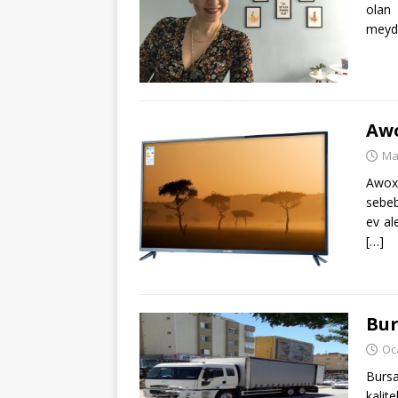
olan 
meyda
Awo
Ma
Awox;
sebeb
ev al
[…]
Bur
Oc
Bursa
kalit