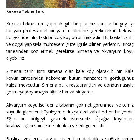
Kekova Tekne Turu
Kekova tekne turu yapmak gibi bir planınız var ise bölgeyi iyi
tanıyan profesyonel bir yardım almanız gerekecektir. Kekova
bölgesinde irili ufaklı bir çok koy bulunmaktadır. Bu koylar tarihi
ve doğal yapısıyla muhteşem güzelliği ile bilinen yerlerdir. Birkaç
tanesinden söz etmek gerekirse Simena ve Akvaryum koyu
diyebiliriz.
​Simena: tarihi ismi simena olan kale köy olarak bilinir. Kale
köyün zirvesinden Kekovanın bütün manzarasını gördüğünüz
kalesi mevcuttur. Simena balık restaurantları ve dondurmasıyla
gezmeye doyamayacağınız harika bir yerdir.
Akvaryum koyu ise: deniz tabanın çok net görünmesi ve temiz
suyu ile gidenleri büyüleyen oldukça özel kabul edilen bir yerdir.
Eğer bu bölgeyi gezmek isterseniz Üçağız köyünden
kiralayacağınız bir tekne oldukça yeterli gelecektir.
Başlıca gezilecek koyları sizler için derledik ve uğrak yerler