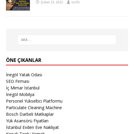
Şubat 23, 2022
turfis
ÖNE ÇIKANLAR
İnegöl Yatak Odası
SEO Firması
İç Mimar İstanbul
İnegöl Mobilya
Personel Yükseltici Platformu
Particulate Cleaning Machine
Bosch Darbeli Matkaplar
Yük Asansörü Fiyatları
İstanbul Evden Eve Nakliyat
Konak Toplu Yemek