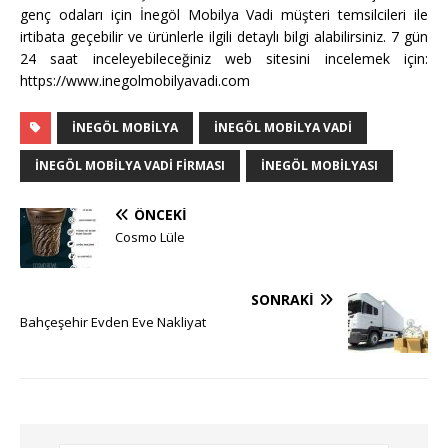
genç odaları için İnegöl Mobilya Vadi müşteri temsilcileri ile
irtibata geçebilir ve ürünlerle ilgili detaylı bilgi alabilirsiniz. 7 gün
24 saat inceleyebileceğiniz web sitesini incelemek için:
https://www.inegolmobilyavadi.com
INEGÖL MOBILYA
İNEGÖL MOBILYA VADI
İNEGÖL MOBILYA VADI FIRMASI
INEGÖL MOBILYASI
ÖNCEKI
Cosmo Lüle
SONRAKI
Bahçeşehir Evden Eve Nakliyat