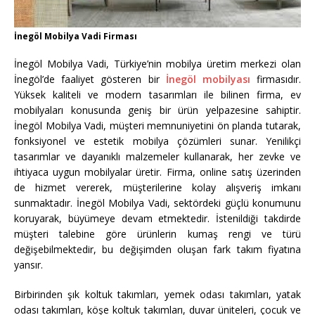
İnegöl Mobilya Vadi Firması
İnegöl Mobilya Vadi, Türkiye’nin mobilya üretim merkezi olan
İnegöl’de faaliyet gösteren bir
İnegöl mobilyası
firmasıdır.
Yüksek kaliteli ve modern tasarımları ile bilinen firma, ev
mobilyaları konusunda geniş bir ürün yelpazesine sahiptir.
İnegöl Mobilya Vadi, müşteri memnuniyetini ön planda tutarak,
fonksiyonel ve estetik mobilya çözümleri sunar. Yenilikçi
tasarımlar ve dayanıklı malzemeler kullanarak, her zevke ve
ihtiyaca uygun mobilyalar üretir. Firma, online satış üzerinden
de hizmet vererek, müşterilerine kolay alışveriş imkanı
sunmaktadır. İnegöl Mobilya Vadi, sektördeki güçlü konumunu
koruyarak, büyümeye devam etmektedir. İstenildiği takdirde
müşteri talebine göre ürünlerin kumaş rengi ve türü
değişebilmektedir, bu değişimden oluşan fark takım fiyatına
yansır.
Birbirinden şık koltuk takımları, yemek odası takımları, yatak
odası takımları, köşe koltuk takımları, duvar üniteleri, çocuk ve