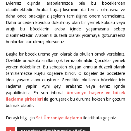
Evleriniz dışında arabalarınızda bile bu böceklerden
olabilmektedir.. Araba bagaj kısmının da temiz olmasına ve
daha önce bıraktığınız şeylerin temizliğine önem vermelisiniz.
Daha önceden koyulup dökülmüş olan bir yemek kokusu veya
artığı bu böceklerin araba içinde yaşamasına sebep
olabilmektedir. Arabanızı düzenli olarak yıkamaya götürürseniz
bunlardan kurtulmuş olursunuz.
Başka bir böcek üreme yeri olarak da okulları örnek verebiliriz.
Özellikle anaokulu sınıfları çok temiz olmalıdır. Çocuklar yemek
yerken dökebilirler. Bu sebepten oluşan kırıntılar düzenli olarak
temizlemezse kuytu köşelere birikir. O köşeler de böceklere
ideal yaşam alanı oluşturur. Genellikle okullarda böcekler için
ilaçlama yapılır. Aynı şeyi arabanız veya eviniz içinde
yapabilirsiniz. En son ihtimal
ümraniye haşere ve böcek
ilaçlama şirketleri
ile görüşerek bu duruma kökten bir çözüm
bulmak olabilir.
Detaylı bilgi için
Sct Ümraniye ilaçlama
ile irtibata geçiniz.