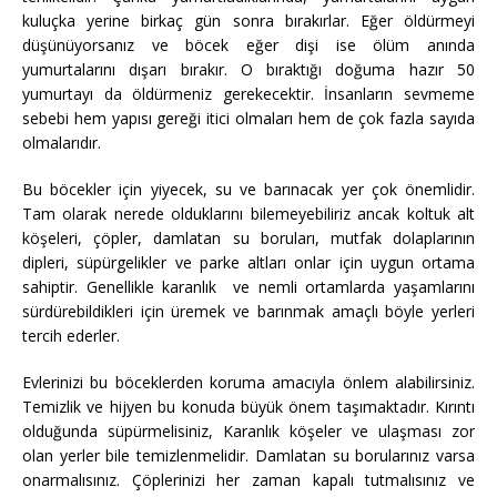
kuluçka yerine birkaç gün sonra bırakırlar. Eğer öldürmeyi
düşünüyorsanız ve böcek eğer dişi ise ölüm anında
yumurtalarını dışarı bırakır. O bıraktığı doğuma hazır 50
yumurtayı da öldürmeniz gerekecektir. İnsanların sevmeme
sebebi hem yapısı gereği itici olmaları hem de çok fazla sayıda
olmalarıdır.
Bu böcekler için yiyecek, su ve barınacak yer çok önemlidir.
Tam olarak nerede olduklarını bilemeyebiliriz ancak koltuk alt
köşeleri, çöpler, damlatan su boruları, mutfak dolaplarının
dipleri, süpürgelikler ve parke altları onlar için uygun ortama
sahiptir. Genellikle karanlık ve nemli ortamlarda yaşamlarını
sürdürebildikleri için üremek ve barınmak amaçlı böyle yerleri
tercih ederler.
Evlerinizi bu böceklerden koruma amacıyla önlem alabilirsiniz.
Temizlik ve hijyen bu konuda büyük önem taşımaktadır. Kırıntı
olduğunda süpürmelisiniz, Karanlık köşeler ve ulaşması zor
olan yerler bile temizlenmelidir. Damlatan su borularınız varsa
onarmalısınız. Çöplerinizi her zaman kapalı tutmalısınız ve