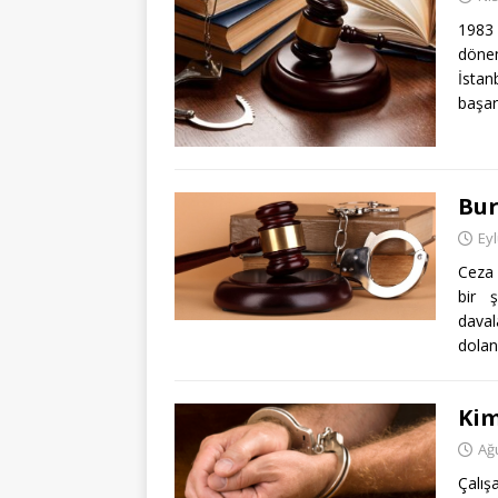
1983
dönem
İstan
başarı
Bur
Eyl
Ceza 
bir ş
daval
doland
Kim
Ağ
Çalış