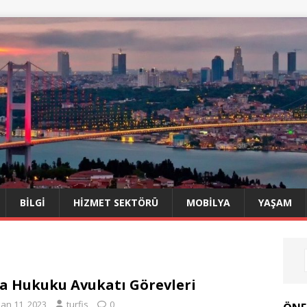
BILGI
HIZMET SEKTÖRÜ
MOBILYA
YAŞAM
a Hukuku Avukatı Görevleri
san 11, 2023
turfis
0