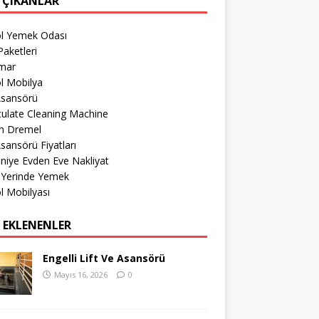
 ÇIKANLAR
öl Yemek Odası
aketleri
imar
l Mobilya
Asansörü
culate Cleaning Machine
h Dremel
sansörü Fiyatları
iye Evden Eve Nakliyat
 Yerinde Yemek
l Mobilyası
 EKLENENLER
Engelli Lift Ve Asansörü
Mayıs 16, 2026
0