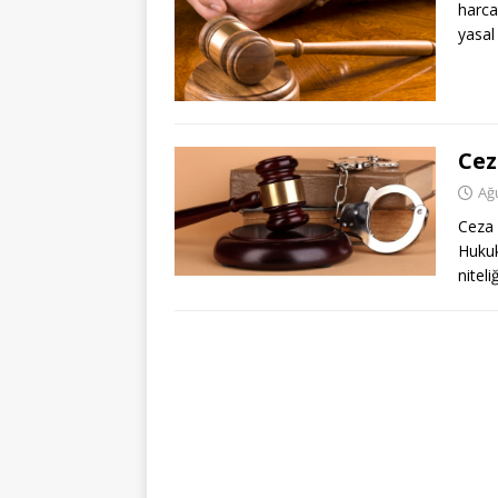
harca
yasal
Cez
Ağ
Ceza 
Huku
nitel