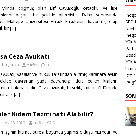
ÖNE
 yılında doğmuş olan Elif Çavuşoğlu ortaokul ve lise
lerini başarılı bir şekilde bitirmiştir. Daha sonrasında
İneg
bul Maltepe Üniversitesi Hukuk Fakültesini kazanmış olup
SEO P
lı bir
[…]
İç M
İnegö
Yük 
Parti
Bosc
sa Ceza Avukatı
Yük A
ül 10, 2020
turfis
0
Ümran
avukatı, yasalar ve hukuk tarafından alınmış kararlara aykırı
İzmir
ekilde davranan yada davrandığı iddia edilen kişilerin
İnegö
arına bakmaktadır. Ceza avukatı; hırsızlık, adam öldürmek,
ırıcılık
[…]
SON
ler Kıdem Tazminati Alabilir?
ustos 18, 2020
turfis
0
an işçinin hizmet süresi boyunca yapmış olduğu hizmetin ve