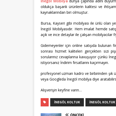
İnegöl Mobilya
dünya çapında adını duyur
oldukça başarılı ürünlerin kalitesi ve ihti
kaynaklarından biri olmuştur.
Bursa, Kayseri gibi mobilyası ile ünlü olan y
İnegöl Mobilyasıdır. Hem imalat hemde satış 
açık ve ince detaylar ile çalışan mobilyacılar 
Gidemeyenler için online satışıda bulunan fi
sonrası hizmet kaliteleri gerçekten sizi 
sorularınız cevaplarına kavuşuyor çünkü İnegö
istiyorsanız İndirim fırsatlarını kaçırmayın.
profesyonel uzman kadro ve birbirinden şık ür
veya Googleda İnegöl mobilya diye aratabilirsi
Alışverişin keyfine varın…
INEGÖL KOLTUK
INEGÖL KOLTUK 
ÖNCEKI