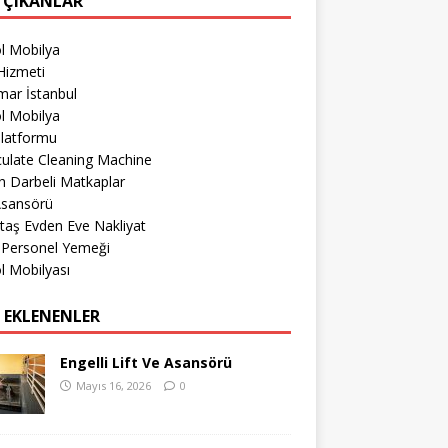
 ÇIKANLAR
l Mobilya
Hizmeti
mar İstanbul
l Mobilya
Platformu
culate Cleaning Machine
 Darbeli Matkaplar
Asansörü
taş Evden Eve Nakliyat
 Personel Yemeği
l Mobilyası
 EKLENENLER
Engelli Lift Ve Asansörü
Mayıs 16, 2026
0