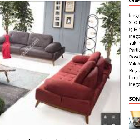
ÖNE
İnegö
SEO 
İç Mi
İnegö
Yük 
Parti
Bosch
Yük 
Beşik
İzmir
İnegö
SON