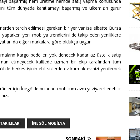
mayı başarmış hem üretme hemde satış yapma konusunda
şamını tüm dünyada kanıtlamayı başarmış ve ülkemizin gurur
erlerden tercih edilmesi gereken bir yer var ise elbette Bursa
yaparken yeni mobilya trendlerini de takip eden yeniliklere
fiyatları da diğer markalara göre oldukça uygun.
rmaların kargo bedelleri yok denecek kadar az üstelik satış
pişman etmeyecek kalitede uzman bir ekip tarafından tüm
l de herkes işinin ehli sizlerde ev kurmak evinizi yenilemek
ünler için İnegölde bulunan mobilium avm yi ziyaret edebilir
niz..
TAKIMLARI
INEGÖL MOBILYA
SONRAKI