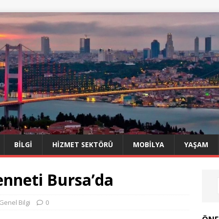
BILGI
HIZMET SEKTÖRÜ
MOBILYA
YAŞAM
nneti Bursa’da
Genel Bilgi
0