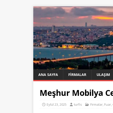
ANA SAYFA
FIRMALAR
ULAŞIM
Meşhur Mobilya Ce
Eylül 23, 2025
turfis
Firmalar
,
Fuar
,