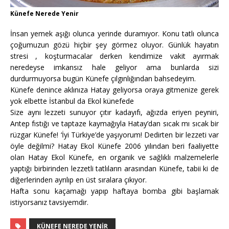
Künefe Nerede Yenir
İnsan yemek aşığı olunca yerinde duramıyor. Konu tatlı olunca
çoğumuzun gözü hiçbir şey görmez oluyor. Günlük hayatın
stresi , koşturmacalar derken kendimize vakit ayırmak
neredeyse imkansız hale geliyor ama bunlarda sizi
durdurmuyorsa bugün Künefe çılgınlığından bahsedeyim.
Künefe denince aklınıza Hatay geliyorsa oraya gitmenize gerek
yok elbette İstanbul da Ekol künefede
Size aynı lezzeti sunuyor çıtır kadayıfı, ağızda eriyen peyniri,
Antep fıstığı ve taptaze kaymağıyla Hatay’dan sıcak mı sıcak bir
rüzgar Künefe! ‘İyi Türkiye’de yaşıyorum! Dedirten bir lezzeti var
öyle değilmi? Hatay Ekol Künefe 2006 yılından beri faaliyette
olan Hatay Ekol Künefe, en organik ve sağlıklı malzemelerle
yaptığı birbirinden lezzetli tatlıların arasından Künefe, tabii ki de
diğerlerinden ayrılıp en üst sıralara çıkıyor.
Hafta sonu kaçamağı yapıp haftaya bomba gibi başlamak
istiyorsanız tavsiyemdir.
KÜNEFE NEREDE YENIR