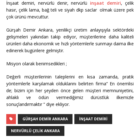
İnşaat demiri, nervürlü denir, nervürlü
inşaat demiri
, çelik
hasır, çelik lama, bağ teli ve siyah dkp saclar olmak üzere pek
çok ürünü mevcuttur.
Gürşah Demir Ankara, yenilikçi üretim anlayışıyla sektördeki
gelişmeleri yakından takip ediyor, müşterilerine daha kaliteli
ürünleri daha ekonomik ve hızlı yöntemlerle sunmayı daima ilke
edinerek bugünlere gelmiştir.
Misyon olarak benimsedikleri ;
Değerli müşterilerinin taleplerini en kısa zamanda, pratik
yöntemlerle karşılamak olduklarını belirten firma” En önemlisi
de; bizim için her şeyden önce gelen müşteri memnuniyetini,
ahlaklı ve ödün vermediğimiz dürüstlük ilkemizle
sonuçlandırmaktır ” diye ekliyor.
GÜRŞAH DEMIR ANKARA
İNŞAAT DEMIRI
NERVÜRLÜ ÇELIK ANKARA