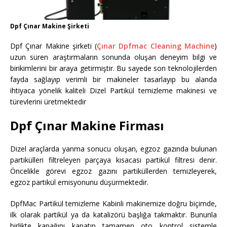
Dpf Çınar Makine Şirketi
Dpf Çınar Makine şirketi (
Çınar Dpfmac Cleaning Machine
)
uzun süren araştırmaların sonunda oluşan deneyim bilgi ve
birikimlerini bir araya getirmiştir. Bu sayede son teknolojilerden
fayda sağlayıp verimli bir makineler tasarlayıp bu alanda
ihtiyaca yönelik kaliteli Dizel Partikül temizleme makinesi ve
türevlerini üretmektedir
Dpf Çınar Makine Firması
Dizel araçlarda yanma sonucu oluşan, egzoz gazında bulunan
partikülleri filtreleyen parçaya kısacası partikül filtresi denir.
Öncelikle görevi egzoz gazını partiküllerden temizleyerek,
egzoz partikül emisyonunu düşürmektedir.
DpfMac Partikül temizleme Kabinli makinemize doğru biçimde,
ilk olarak partikül ya da katalizörü başlığa takmaktır. Bununla
birlikte kapağını kapatıp tamamen oto kontrol sistemle