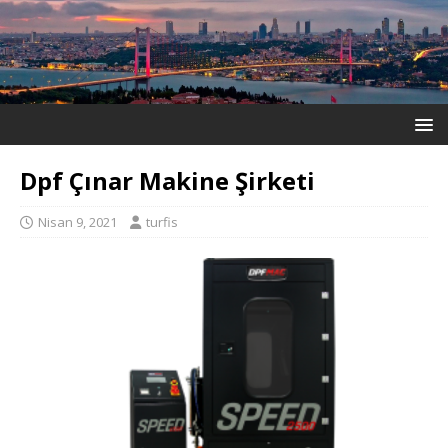
Dpf Çınar Makine Şirketi
Nisan 9, 2021
turfis