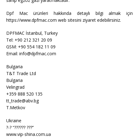
sahip egzoz gazı yaratmaktadır.
Dpf Mac ürünleri hakkında detaylı bilgi almak için
https://www.dpfmac.com web sitesini ziyaret edebilirsiniz.
DPFMAC İstanbul, Turkey
Tel: +90 212 321 20 09
GSM: +90 554 182 11 09
Email: info@dpfmac.com
Bulgaria
T&T Trade Ltd
Bulgaria
Velingrad
+359 888 520 135
tt_trade@abv.bg
T.Metkov
Ukraine
?-? “?????? ???”
www.vip-shina.com.ua