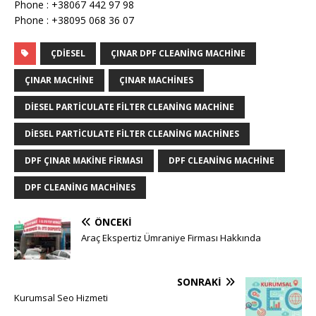
Phone : +38067 442 97 98
Phone : +38095 068 36 07
ÇDIESEL
ÇINAR DPF CLEANING MACHINE
ÇINAR MACHINE
ÇINAR MACHINES
DIESEL PARTICULATE FILTER CLEANING MACHINE
DIESEL PARTICULATE FILTER CLEANING MACHINES
DPF ÇINAR MAKINE FIRMASI
DPF CLEANING MACHINE
DPF CLEANING MACHINES
ÖNCEKI
Araç Ekspertiz Ümraniye Firması Hakkında
SONRAKI
Kurumsal Seo Hizmeti