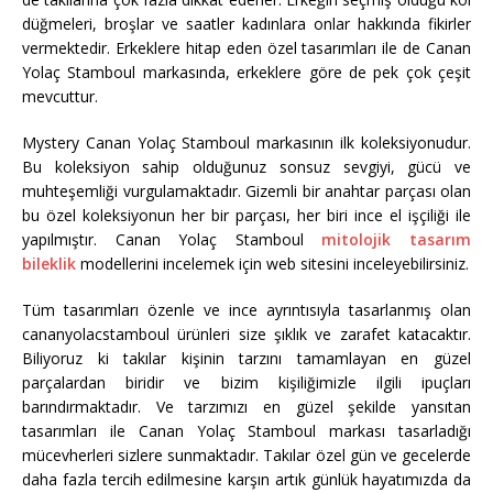
düğmeleri, broşlar ve saatler kadınlara onlar hakkında fikirler
vermektedir. Erkeklere hitap eden özel tasarımları ile de Canan
Yolaç Stamboul markasında, erkeklere göre de pek çok çeşit
mevcuttur.
Mystery Canan Yolaç Stamboul markasının ilk koleksiyonudur.
Bu koleksiyon sahip olduğunuz sonsuz sevgiyi, gücü ve
muhteşemliği vurgulamaktadır. Gizemli bir anahtar parçası olan
bu özel koleksiyonun her bir parçası, her biri ince el işçiliği ile
yapılmıştır. Canan Yolaç Stamboul
mitolojik tasarım
bileklik
modellerini incelemek için web sitesini inceleyebilirsiniz.
Tüm tasarımları özenle ve ince ayrıntısıyla tasarlanmış olan
cananyolacstamboul ürünleri size şıklık ve zarafet katacaktır.
Biliyoruz ki takılar kişinin tarzını tamamlayan en güzel
parçalardan biridir ve bizim kişiliğimizle ilgili ipuçları
barındırmaktadır. Ve tarzımızı en güzel şekilde yansıtan
tasarımları ile Canan Yolaç Stamboul markası tasarladığı
mücevherleri sizlere sunmaktadır. Takılar özel gün ve gecelerde
daha fazla tercih edilmesine karşın artık günlük hayatımızda da