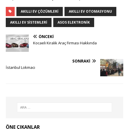
AKILLI EV ÇÖZÜMLERI
AKILLI EV OTOMASYONU
AKILLI EV SISTEMLERI
ASOS ELEKTRONIK
ÖNCEKI
Kocaeli Kiralık Araç Firması Hakkında
SONRAKI
İstanbul Lokmacı
ÖNE ÇIKANLAR