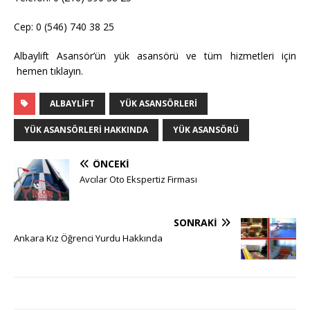
Cep: 0 (546) 740 38 25
Albaylift Asansör’ün yük asansörü ve tüm hizmetleri için
hemen tıklayın.
ALBAYLIFT
YÜK ASANSÖRLERI
YÜK ASANSÖRLERI HAKKINDA
YÜK ASANSÖRÜ
ÖNCEKI
Avcılar Oto Ekspertiz Firması
SONRAKI
Ankara Kız Öğrenci Yurdu Hakkında