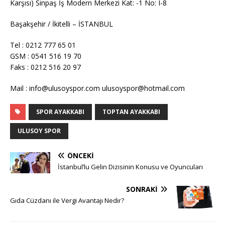
Karşısı) Sinpaş İş Modern Merkezi Kat: -1 No: I-8
Başakşehir / İkitelli – İSTANBUL
Tel : 0212 777 65 01
GSM : 0541 516 19 70
Faks : 0212 516 20 97
Mail : info@ulusoyspor.com ulusoyspor@hotmail.com
SPOR AYAKKABI
TOPTAN AYAKKABI
ULUSOY SPOR
ÖNCEKI
İstanbul’lu Gelin Dizisinin Konusu ve Oyuncuları
SONRAKI
Gıda Cüzdanı ile Vergi Avantajı Nedir?