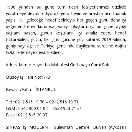
1996 yılından bu güne tüm ticari faaliyetlerimizi titizlikle
yürütmeye devam ediyoruz. genç beyin ve araştırmacı dinamik
yapısı ile, geleceğe hedef belirleyip her geçen günü daha iyi
değerlendirerek kurumsal yapıyı oluşturmuş, bu güne ayağı
sağlam basan, günün koşullarını iyi analiz eden, hedef
tutturabilen, güçlü, her gün gücüne güç katarak 2019 yılında,
geniş bayi ağı ve Türkiye genelinde bayileşme sürecine doğru
hızla ilerlemeye devam ediyor.
Adres: Mimar Hayrettin Mahallesi Gedikpaşa Cami Sok.
Ulusoy İş Hanı No:17-B
Beyazıt/Fatih – İSTANBUL
Tel : 0212 516 19 70 – 0212 516 19 71
GSM : 0546 900 01 02 – 0533 953 71 31
Faks : 0212 516 20 97
SİNPAŞ İŞ MODERN : Süleyman Demirel Bulvarı (Aykosan