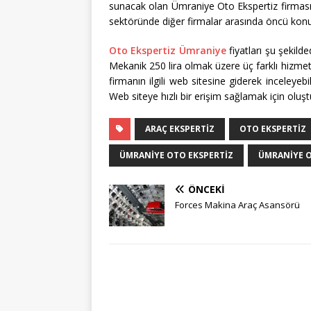
sunacak olan Ümraniye Oto Ekspertiz firmasıd
sektöründe diğer firmalar arasında öncü kon
Oto Ekspertiz Ümraniye
fiyatları şu şekild
Mekanik 250 lira olmak üzere üç farklı hizmet 
firmanın ilgili web sitesine giderek inceleyebil
Web siteye hızlı bir erişim sağlamak için oluştu
ARAÇ EKSPERTIZ
OTO EKSPERTIZ
ÜMRANIYE OTO EKSPERTIZ
ÜMRANIYE O
ÖNCEKI
Forces Makina Araç Asansörü