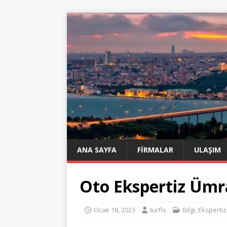
ANA SAYFA
FIRMALAR
ULAŞIM
Oto Ekspertiz Ümra
Ocak 18, 2023
turfis
Bilgi
,
Ekspertiz