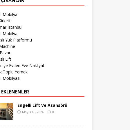
 ÇIKANLAR
l Mobilya
irketi
mar İstanbul
l Mobilya
lı Yük Platformu
Machine
 Pazar
lı Lift
iye Evden Eve Nakliyat
k Toplu Yemek
l Mobilyası
 EKLENENLER
Engelli Lift Ve Asansörü
Mayıs 16, 2026
0