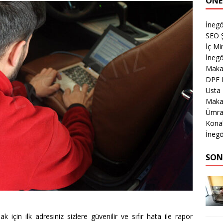
ÖNE
İnegö
SEO Ş
İç Mi
İnegö
Makas
DPF 
Usta
Makas
Ümran
Kona
İnegö
SON
mak için ilk adresiniz sizlere güvenilir ve sıfır hata ile rapor