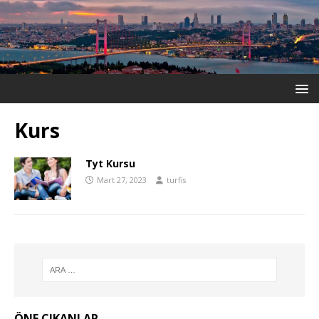
Kurs
Tyt Kursu
Mart 27, 2023
turfis
ÖNE ÇIKANLAR