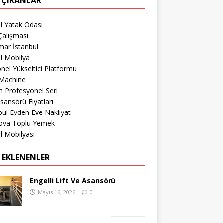
 ÇIKANLAR
l Yatak Odası
Çalışması
mar İstanbul
l Mobilya
nel Yükseltici Platformu
Machine
 Profesyonel Seri
sansörü Fiyatları
bul Evden Eve Nakliyat
ova Toplu Yemek
l Mobilyası
 EKLENENLER
Engelli Lift Ve Asansörü
Mayıs 16, 2026
0