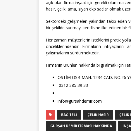
açık olan firma inşaat için gerekli olan malze
hasır, çelik lama, siyah dkp saclar olmak üzer
Sektördeki gelişmeleri yakından takip eden ve
bir şekilde sunmayı kendisine ilke edinen bir f
Her zaman müşterilerin isteklerini pratik yo
önceliklerindendir. Firmaların ihtiyaçların
çalışmalarını sürdürmektedir.
Firmanın ürünleri hakkında bilgi almak için ilet
OSTİM OSB MAH. 1234 CAD. NO:26 
0312 385 39 33
info@gursahdemir.com
BAĞ TELI
ÇELIK HASIR
ÇELIK
GÜRŞAH DEMIR FIRMASI HAKKINDA
INŞA