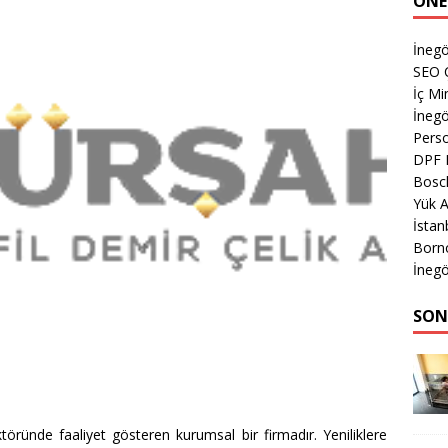
ÖNE
İnegö
SEO 
İç Mi
İnegö
Perso
DPF 
Bosch
Yük A
İstan
Born
İnegö
SON
öründe faaliyet gösteren kurumsal bir firmadır. Yeniliklere