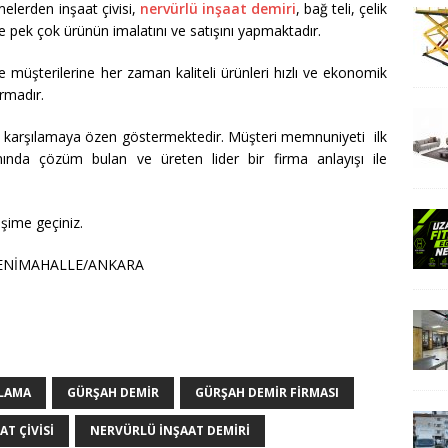
melerden inşaat çivisi,
nervürlü inşaat demiri
, bağ teli, çelik
e pek çok ürünün imalatını ve satışını yapmaktadır.
 müşterilerine her zaman kaliteli ürünleri hızlı ve ekonomik
irmadır.
lla karşılamaya özen göstermektedir. Müşteri memnuniyeti ilk
ı anında çözüm bulan ve üreten lider bir firma anlayışı ile
işime geçiniz.
YENİMAHALLE/ANKARA
 LAMA
GÜRŞAH DEMIR
GÜRŞAH DEMIR FIRMASI
AT ÇIVISI
NERVÜRLÜ INŞAAT DEMIRI