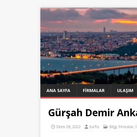
ANA SAYFA
FIRMALAR
ULAŞIM
Gürşah Demir Ank
Ekim 28, 2022
turfis
Bilgi
,
Firmalar
,