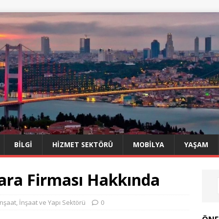
BILGI
HIZMET SEKTÖRÜ
MOBILYA
YAŞAM
ara Firması Hakkında
İnşaat
,
İnşaat ve Yapı Sektörü
0