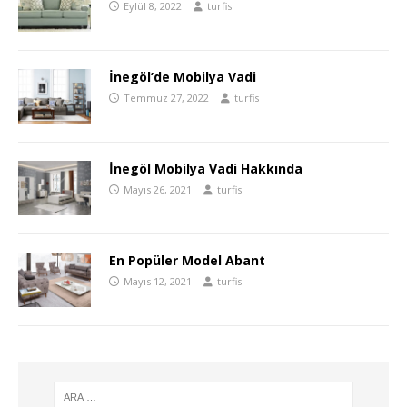
Eylül 8, 2022
turfis
İnegöl’de Mobilya Vadi
Temmuz 27, 2022
turfis
İnegöl Mobilya Vadi Hakkında
Mayıs 26, 2021
turfis
En Popüler Model Abant
Mayıs 12, 2021
turfis