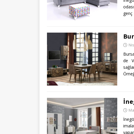
İnegö
odası
genç 
Bur
Ni
Bursa
de V
sağla
Örne
İne
Ma
İnegö
imala
yapa