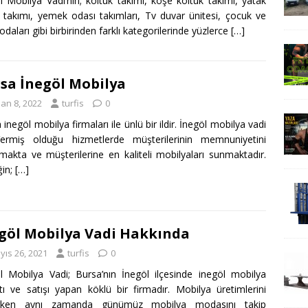
l Mobilya Vadi’nin; koltuk takımı, köşe koltuk takımı, yatak
 takımı, yemek odası takımları, Tv duvar ünitesi, çocuk ve
odaları gibi birbirinden farklı kategorilerinde yüzlerce
[…]
sa İnegöl Mobilya
san 8, 2022
turfis
0
 inegöl mobilya firmaları ile ünlü bir ildir. İnegöl mobilya vadi
ermiş olduğu hizmetlerde müşterilerinin memnuniyetini
makta ve müşterilerine en kaliteli mobilyaları sunmaktadır.
ğin;
[…]
göl Mobilya Vadi Hakkında
yıs 26, 2021
turfis
0
l Mobilya Vadi; Bursa’nın İnegöl ilçesinde inegöl mobilya
tı ve satışı yapan köklü bir firmadır. Mobilya üretimlerini
rken aynı zamanda günümüz mobilya modasını takip