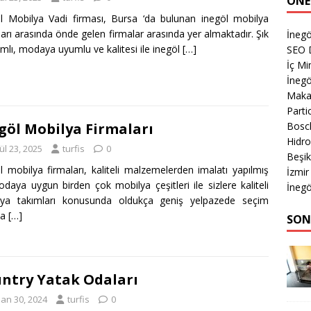
ÖNE
l Mobilya Vadi firması, Bursa ‘da bulunan inegöl mobilya
ları arasında önde gelen firmalar arasında yer almaktadır. Şık
İnegö
ımlı, modaya uyumlu ve kalitesi ile inegöl
[…]
SEO 
İç M
İnegö
Makas
Parti
Bosch
göl Mobilya Firmaları
Hidro
ül 23, 2025
turfis
0
Beşik
l mobilya firmaları, kaliteli malzemelerden imalatı yapılmış
İzmir
daya uygun birden çok mobilya çeşitleri ile sizlere kaliteli
İnegö
lya takımları konusunda oldukça geniş yelpazede seçim
ma
[…]
SON
ntry Yatak Odaları
san 30, 2024
turfis
0