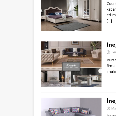
Count
kaba
edilm
[…]
İne
Te
Bursa
firma
imala
İne
Ma