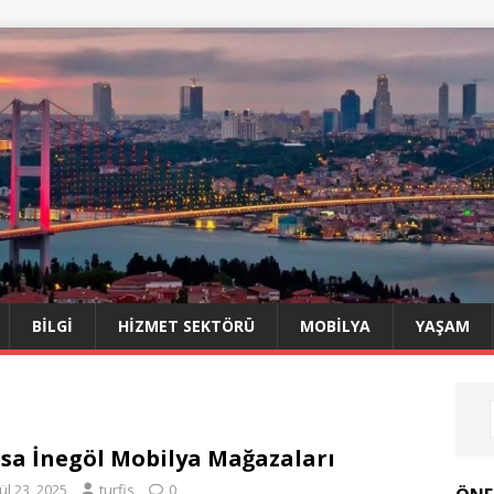
BILGI
HIZMET SEKTÖRÜ
MOBILYA
YAŞAM
sa İnegöl Mobilya Mağazaları
ül 23, 2025
turfis
0