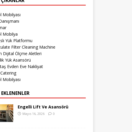
 ÇIKANLAR
l Mobilyası
Danışmanı
imar
l Mobilya
lı Yük Platformu
culate Filter Cleaning Machine
 Dijital Ölçme Aletleri
lik Yük Asansörü
taş Evden Eve Nakliyat
 Catering
l Mobilyası
 EKLENENLER
Engelli Lift Ve Asansörü
Mayıs 16, 2026
0