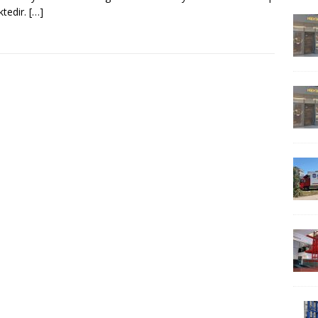
tedir.
[…]