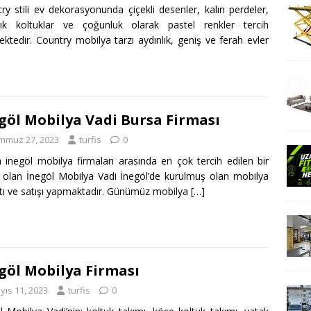
ry stili ev dekorasyonunda çiçekli desenler, kalın perdeler,
rık koltuklar ve çoğunluk olarak pastel renkler tercih
ektedir. Country mobilya tarzı aydınlık, geniş ve ferah evler
göl Mobilya Vadi Bursa Firması
mmuz 27, 2023
turfis
0
 inegöl mobilya firmaları arasında en çok tercih edilen bir
 olan İnegöl Mobilya Vadi İnegöl’de kurulmuş olan mobilya
tı ve satışı yapmaktadır. Günümüz mobilya
[…]
göl Mobilya Firması
yıs 11, 2023
turfis
0