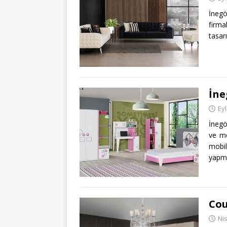
İnegö
firma
tasar
İne
Eyl
İnegö
ve mo
mobi
yap
Cou
Ni