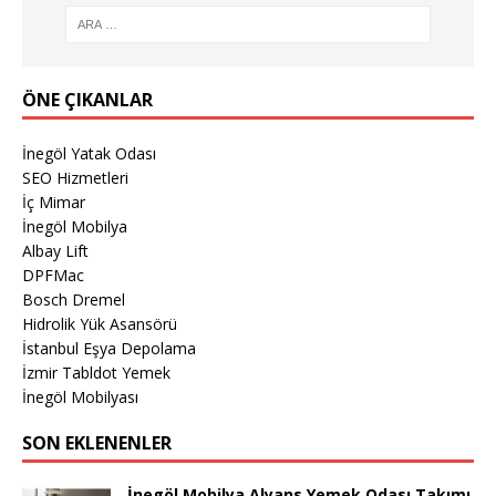
ÖNE ÇIKANLAR
İnegöl Yatak Odası
SEO Hizmetleri
İç Mimar
İnegöl Mobilya
Albay Lift
DPFMac
Bosch Dremel
Hidrolik Yük Asansörü
İstanbul Eşya Depolama
İzmir Tabldot Yemek
İnegöl Mobilyası
SON EKLENENLER
İnegöl Mobilya Alyans Yemek Odası Takımı