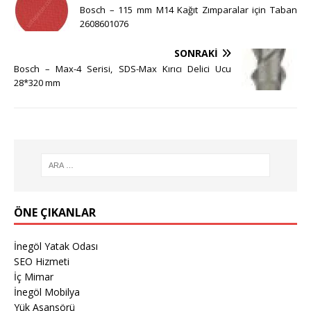
Bosch – 115 mm M14 Kağıt Zımparalar için Taban
2608601076
SONRAKI
Bosch – Max-4 Serisi, SDS-Max Kırıcı Delici Ucu
28*320 mm
ÖNE ÇIKANLAR
İnegöl Yatak Odası
SEO Hizmeti
İç Mimar
İnegöl Mobilya
Yük Asansörü