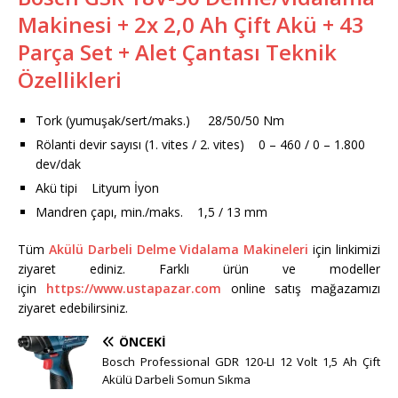
Makinesi + 2x 2,0 Ah Çift Akü + 43
Parça Set + Alet Çantası Teknik
Özellikleri
Tork (yumuşak/sert/maks.) 28/50/50 Nm
Rölanti devir sayısı (1. vites / 2. vites) 0 – 460 / 0 – 1.800
dev/dak
Akü tipi Lityum İyon
Mandren çapı, min./maks. 1,5 / 13 mm
Tüm
Akülü Darbeli Delme Vidalama Makineleri
için linkimizi
ziyaret ediniz. Farklı ürün ve modeller
için
https://www.ustapazar.com
online satış mağazamızı
ziyaret edebilirsiniz.
ÖNCEKI
Bosch Professional GDR 120-LI 12 Volt 1,5 Ah Çift
Akülü Darbeli Somun Sıkma