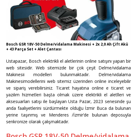
Bosch GSR 18V-50 Delme/vidalama Makinesi + 2x 2,0 Ah Çift Akü
+ 43 Parça Set + Alet Çantası
Ustapazar, Bosch elektrikli el aletlerinin online satışını yapan bir
web sitesidir. Web sitemizde bir çok çeşit Delme/vidalama
Makinesii modelleri bulunmaktadır. Delme/vidalama
Makinesimodellerini web sitemiz üzerinden online inceleyebilir
ve sipariş verebilirsiniz. Ticaret hayatına online e ticaret ve
yazılım hizmetleri başta olmak üzere elektrikli el aletlleri ve
aksesuarları satışı ile başlayan Usta Pazar, 2023 senesinde şu
anda faaliyetlerini sürdürmekte olduğu İzmir Buca da bulunan
yerine taşınmış ve Menderes /İzmir’de bulunan deposuyla
senkronize olarak çalışmaktadır.
Bosch GSR 18V-50 Delme/vidalama