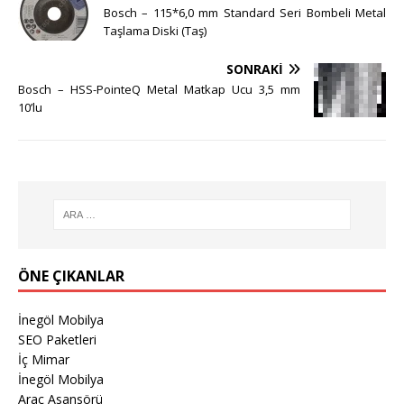
Bosch – 115*6,0 mm Standard Seri Bombeli Metal
Taşlama Diski (Taş)
SONRAKI
Bosch – HSS-PointeQ Metal Matkap Ucu 3,5 mm
10’lu
ÖNE ÇIKANLAR
İnegöl Mobilya
SEO Paketleri
İç Mimar
İnegöl Mobilya
Araç Asansörü