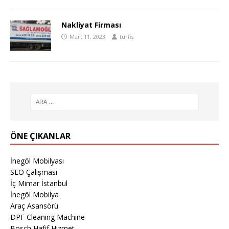
Nakliyat Firması
Mart 11, 2023
turfis
ÖNE ÇIKANLAR
İnegöl Mobilyası
SEO Çalışması
İç Mimar İstanbul
İnegöl Mobilya
Araç Asansörü
DPF Cleaning Machine
Bosch Hafif Hizmet