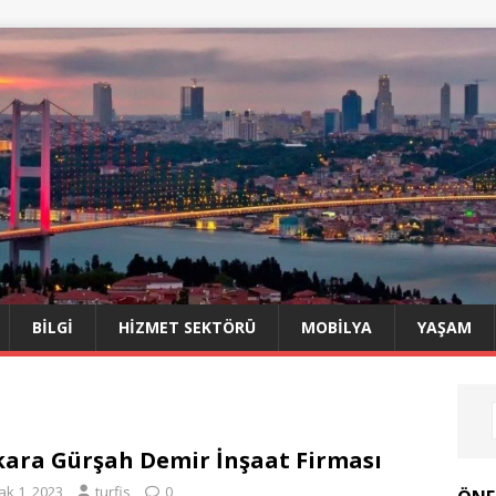
BILGI
HIZMET SEKTÖRÜ
MOBILYA
YAŞAM
ara Gürşah Demir İnşaat Firması
ak 1, 2023
turfis
0