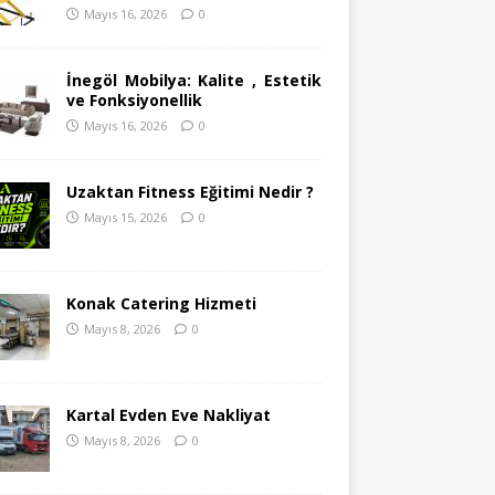
Mayıs 16, 2026
0
İnegöl Mobilya: Kalite , Estetik
ve Fonksiyonellik
Mayıs 16, 2026
0
Uzaktan Fitness Eğitimi Nedir ?
Mayıs 15, 2026
0
Konak Catering Hizmeti
Mayıs 8, 2026
0
Kartal Evden Eve Nakliyat
Mayıs 8, 2026
0