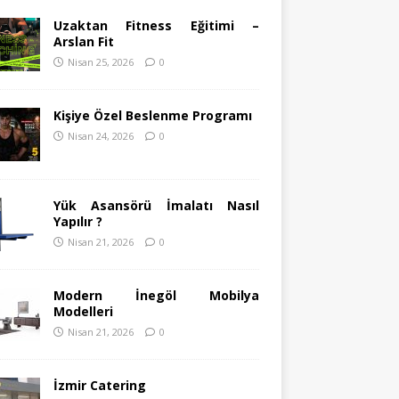
Uzaktan Fitness Eğitimi –
Arslan Fit
Nisan 25, 2026
0
Kişiye Özel Beslenme Programı
Nisan 24, 2026
0
Yük Asansörü İmalatı Nasıl
Yapılır ?
Nisan 21, 2026
0
Modern İnegöl Mobilya
Modelleri
Nisan 21, 2026
0
İzmir Catering