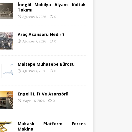
İnegöl Mobilya Alyans Koltuk
Takımı
Ağustos 7, 2026
0
Araç Asansörü Nedir ?
Ağustos 7, 2026
0
Maltepe Muhasebe Bürosu
Ağustos 7, 2026
0
Engelli Lift Ve Asansörü
Mayıs 16, 2026
0
Makaslı Platform Forces
Makina