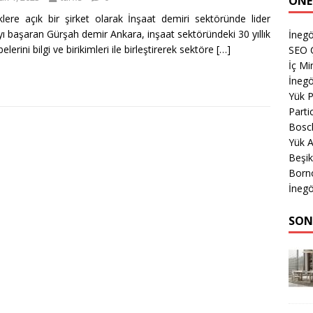
ÖNE
iklere açık bir şirket olarak İnşaat demiri sektöründe lider
ı başaran Gürşah demir Ankara, inşaat sektöründeki 30 yıllık
İneg
elerini bilgi ve birikimleri ile birleştirerek sektöre
[…]
SEO 
İç Mi
İnegö
Yük 
Parti
Bosch
Yük 
Beşik
Born
İnegö
SON