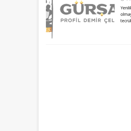
Yenil
olmay
tecrüb