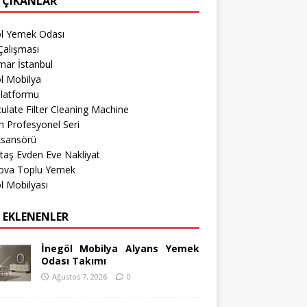
 ÇIKANLAR
öl Yemek Odası
Çalışması
mar İstanbul
l Mobilya
Platformu
culate Filter Cleaning Machine
 Profesyonel Seri
Asansörü
taş Evden Eve Nakliyat
ova Toplu Yemek
l Mobilyası
 EKLENENLER
İnegöl Mobilya Alyans Yemek
Odası Takımı
Ağustos 7, 2026
0