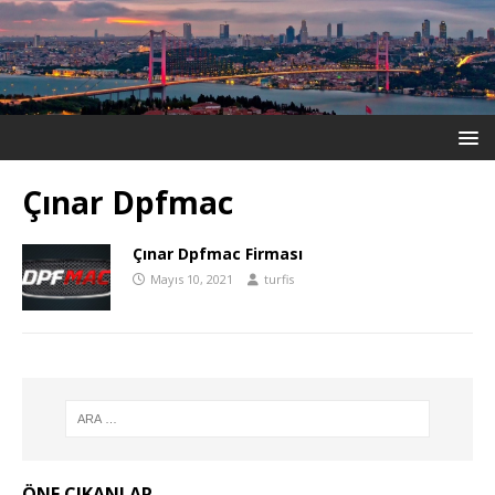
Çınar Dpfmac
Çınar Dpfmac Firması
Mayıs 10, 2021
turfis
ÖNE ÇIKANLAR