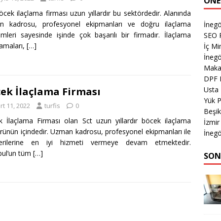
ÖNE
öcek ilaçlama firması uzun yıllardır bu sektördedir. Alanında
n kadrosu, profesyonel ekipmanları ve doğru ilaçlama
İneg
mleri sayesinde işinde çok başarılı bir firmadır. İlaçlama
SEO P
amaları,
[…]
İç Mi
İnegö
Makas
DPF 
Usta
ek İlaçlama Firması
Yük 
rt 11, 2022
turfis
0
Beşik
 İlaçlama Firması olan Sct uzun yıllardır böcek ilaçlama
İzmir
rünün içindedir. Uzman kadrosu, profesyonel ekipmanları ile
İnegö
erilerine en iyi hizmeti vermeye devam etmektedir.
bul’un tüm
[…]
SON