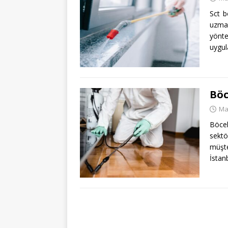
Sct b
uzma
yönte
uygul
Böc
Ma
Böcek
sektö
müşt
İstan