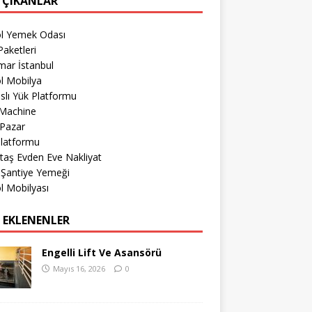
 ÇIKANLAR
öl Yemek Odası
aketleri
mar İstanbul
l Mobilya
lı Yük Platformu
Machine
 Pazar
Platformu
taş Evden Eve Nakliyat
 Şantiye Yemeği
l Mobilyası
 EKLENENLER
Engelli Lift Ve Asansörü
Mayıs 16, 2026
0