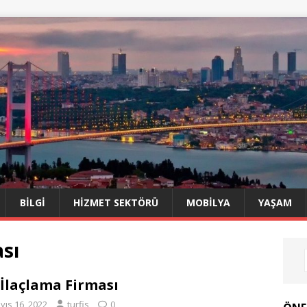
BILGI
HIZMET SEKTÖRÜ
MOBILYA
YAŞAM
sı
 İlaçlama Firması
yıs 16, 2022
turfis
0