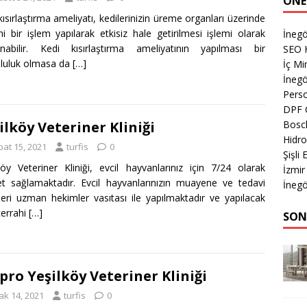
ÖNE
kısırlaştırma ameliyatı, kedilerinizin üreme organları üzerinde
hi bir işlem yapılarak etkisiz hale getirilmesi işlemi olarak
İnegö
anabilir. Kedi kısırlaştırma ameliyatının yapılması bir
SEO 
luluk olmasa da
[…]
İç Mi
İnegö
Perso
DPF 
Bosch
ilköy Veteriner Kliniği
Hidro
bat 15, 2021
turfis
0
Şişli
köy Veteriner Kliniği, evcil hayvanlarınız için 7/24 olarak
İzmir
t sağlamaktadır. Evcil hayvanlarınızın muayene ve tedavi
İnegö
leri uzman hekimler vasıtası ile yapılmaktadır ve yapılacak
errahi
[…]
SON
pro Yeşilköy Veteriner Kliniği
ak 14, 2021
turfis
0