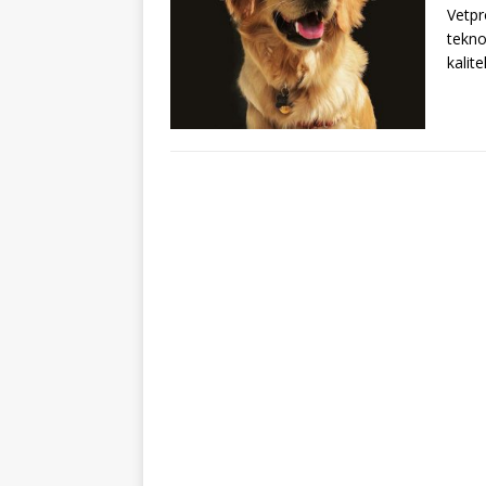
Vetpr
tekno
kalit