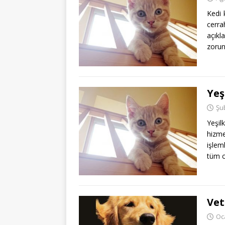
Kedi 
cerra
açıkl
zorun
Yeş
Şu
Yeşil
hizme
işlem
tüm c
Vet
Oc