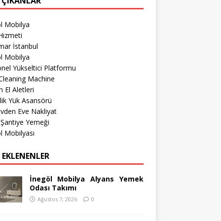
 ÇIKANLAR
l Mobilya
Hizmeti
mar İstanbul
l Mobilya
nel Yükseltici Platformu
Cleaning Machine
 El Aletleri
lik Yük Asansörü
 Evden Eve Nakliyat
 Şantiye Yemeği
l Mobilyası
 EKLENENLER
İnegöl Mobilya Alyans Yemek
Odası Takımı
Ağustos 7, 2026
0