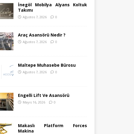
İnegöl Mobilya Alyans Koltuk
Takımı
Ağustos 7, 2026
0
Araç Asansörü Nedir ?
Ağustos 7, 2026
0
Maltepe Muhasebe Bürosu
Ağustos 7, 2026
0
Engelli Lift Ve Asansörü
Mayıs 16, 2026
0
Makaslı Platform Forces
Makina