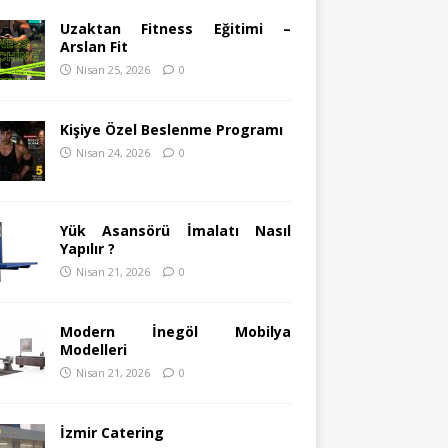
Uzaktan Fitness Eğitimi –
Arslan Fit
Nisan 25, 2026
0
Kişiye Özel Beslenme Programı
Nisan 24, 2026
0
Yük Asansörü İmalatı Nasıl
Yapılır ?
Nisan 21, 2026
0
Modern İnegöl Mobilya
Modelleri
Nisan 21, 2026
0
İzmir Catering