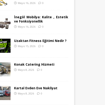
Mayıs 16, 2026
0
İnegöl Mobilya: Kalite , Estetik
ve Fonksiyonellik
Mayıs 16, 2026
0
Uzaktan Fitness Eğitimi Nedir ?
Mayıs 15, 2026
0
Konak Catering Hizmeti
Mayıs 8, 2026
0
Kartal Evden Eve Nakliyat
Mayıs 8, 2026
0