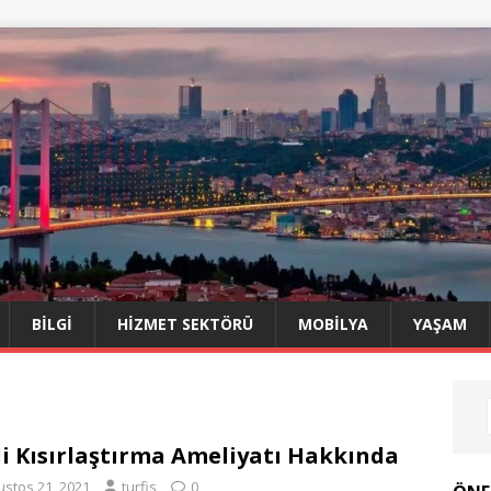
BILGI
HIZMET SEKTÖRÜ
MOBILYA
YAŞAM
i Kısırlaştırma Ameliyatı Hakkında
ustos 21, 2021
turfis
0